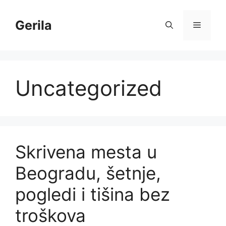
Skip
to
Gerila
Menu
content
Uncategorized
Skrivena mesta u
Beogradu, šetnje,
pogledi i tišina bez
troškova