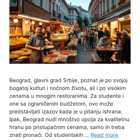
Beograd, glavni grad Srbije, poznat je po svojoj
bogatoj kulturi i noćnom životu, ali i po visokim
cenama u mnogim restoranima. Za studente i
one sa ograničenim budžetom, ovo može
predstavljati izazov kada je u pitanju ishrana.
Ipak, Beograd nudi mnoštvo opcija za kvalitetnu
hranu po pristupačnim cenama, samo ih treba
znati pronaći. Od studentskih …
Read more