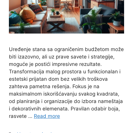
Uređenje stana sa ograničenim budžetom može
biti izazovno, ali uz prave savete i strategije,
moguće je postići impresivne rezultate.
Transformacija malog prostora u funkcionalan i
estetski prijatan dom bez velikih troškova
zahteva pametna rešenja. Fokus je na
maksimalnom iskorišćavanju svakog kvadrata,
od planiranja i organizacije do izbora nameštaja
i dekorativnih elemenata. Pravilan odabir boja,
rasvete …
Read more