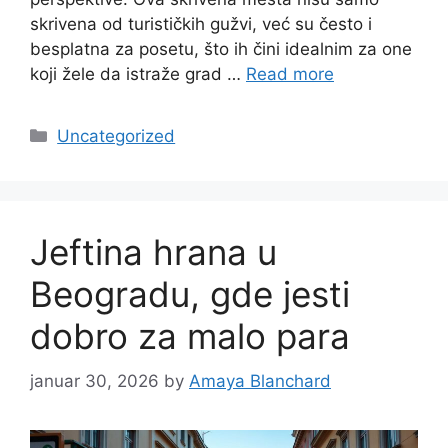
skrivena od turističkih gužvi, već su često i
besplatna za posetu, što ih čini idealnim za one
koji žele da istraže grad …
Read more
Categories
Uncategorized
Jeftina hrana u
Beogradu, gde jesti
dobro za malo para
januar 30, 2026
by
Amaya Blanchard