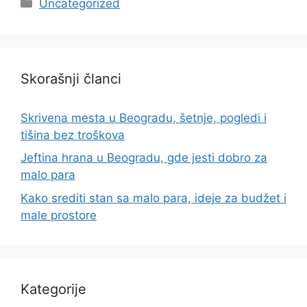
Categories
Uncategorized
Skorašnji članci
Skrivena mesta u Beogradu, šetnje, pogledi i
tišina bez troškova
Jeftina hrana u Beogradu, gde jesti dobro za
malo para
Kako srediti stan sa malo para, ideje za budžet i
male prostore
Kategorije