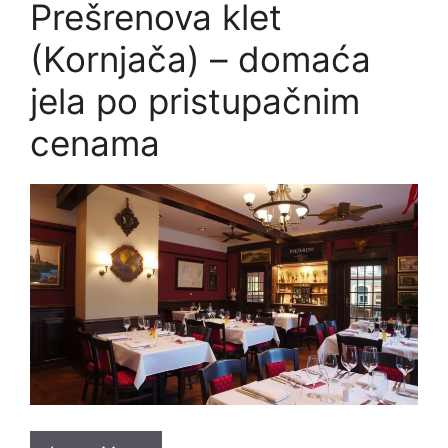
Prešrenova klet
(Kornjača) – domaća
jela po pristupačnim
cenama