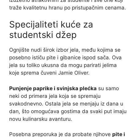
traže kvalitetnu hranu po pristupačnim cenama.
Specijaliteti kuće za
studentski džep
Ognjište nudi širok izbor jela, među kojima se
posebno ističu pite i gibanice ispod sača. Ova
jela su toliko ukusna da mogu parirati jelima
koje sprema čuveni Jamie Oliver.
Punjenje paprike i svinjska plećka
su samo
neki od primera jela koja se spremaju
svakodnevno. Ostala jela se menjaju iz dana u
dan, što omogućava gostima da svaki put imaju
novu kulinarsku avanturu.
Posebna preporuka je da probate njihove
pite i