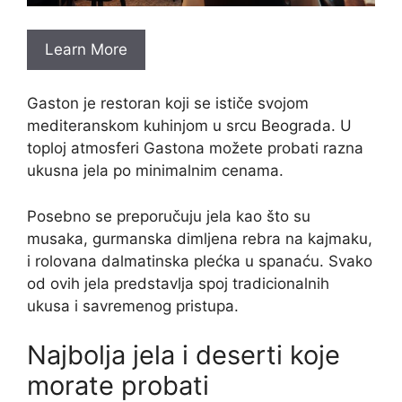
Learn More
Gaston je restoran koji se ističe svojom
mediteranskom kuhinjom u srcu Beograda. U
toploj atmosferi Gastona možete probati razna
ukusna jela po minimalnim cenama.
Posebno se preporučuju jela kao što su
musaka, gurmanska dimljena rebra na kajmaku,
i rolovana dalmatinska plećka u spanaću. Svako
od ovih jela predstavlja spoj tradicionalnih
ukusa i savremenog pristupa.
Najbolja jela i deserti koje
morate probati