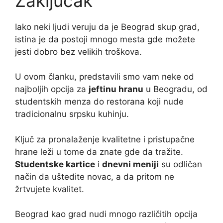
Zaključak
Iako neki ljudi veruju da je Beograd skup grad,
istina je da postoji mnogo mesta gde možete
jesti dobro bez velikih troškova.
U ovom članku, predstavili smo vam neke od
najboljih opcija za
jeftinu hranu
u Beogradu, od
studentskih menza do restorana koji nude
tradicionalnu srpsku kuhinju.
Ključ za pronalaženje kvalitetne i pristupačne
hrane leži u tome da znate gde da tražite.
Studentske kartice
i
dnevni meniji
su odličan
način da uštedite novac, a da pritom ne
žrtvujete kvalitet.
Beograd kao grad nudi mnogo različitih opcija