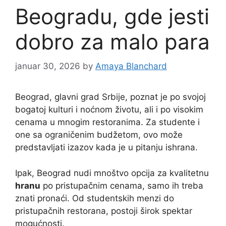
Beogradu, gde jesti
dobro za malo para
januar 30, 2026
by
Amaya Blanchard
Beograd, glavni grad Srbije, poznat je po svojoj
bogatoj kulturi i noćnom životu, ali i po visokim
cenama u mnogim restoranima. Za studente i
one sa ograničenim budžetom, ovo može
predstavljati izazov kada je u pitanju ishrana.
Ipak, Beograd nudi mnoštvo opcija za kvalitetnu
hranu
po pristupačnim cenama, samo ih treba
znati pronaći. Od studentskih menzi do
pristupačnih restorana, postoji širok spektar
mogućnosti.