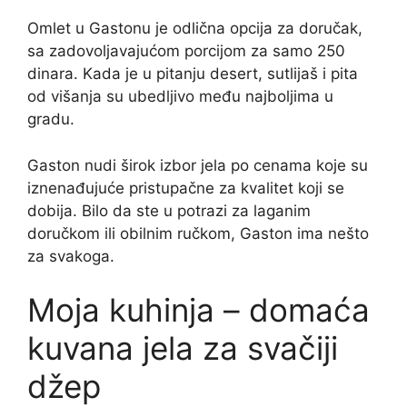
Omlet u Gastonu je odlična opcija za doručak,
sa zadovoljavajućom porcijom za samo 250
dinara. Kada je u pitanju desert, sutlijaš i pita
od višanja su ubedljivo među najboljima u
gradu.
Gaston nudi širok izbor jela po cenama koje su
iznenađujuće pristupačne za kvalitet koji se
dobija. Bilo da ste u potrazi za laganim
doručkom ili obilnim ručkom, Gaston ima nešto
za svakoga.
Moja kuhinja – domaća
kuvana jela za svačiji
džep