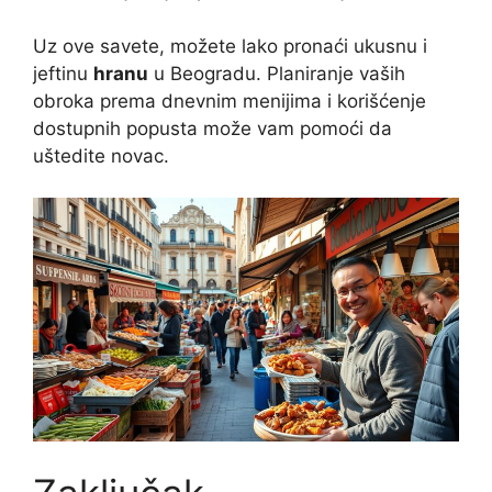
Uz ove savete, možete lako pronaći ukusnu i
jeftinu
hranu
u Beogradu. Planiranje vaših
obroka prema dnevnim menijima i korišćenje
dostupnih popusta može vam pomoći da
uštedite novac.