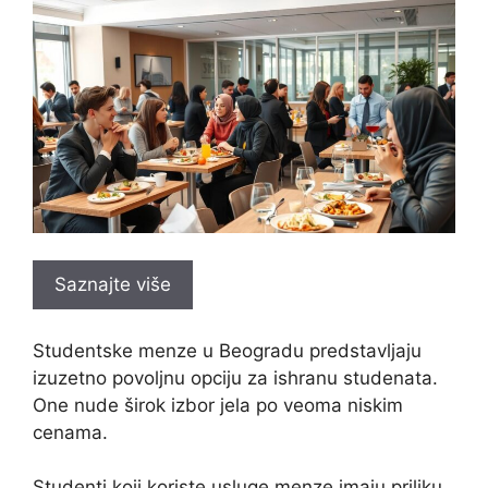
Saznajte više
Studentske menze u Beogradu predstavljaju
izuzetno povoljnu opciju za ishranu studenata.
One nude širok izbor jela po veoma niskim
cenama.
Studenti koji koriste usluge menze imaju priliku