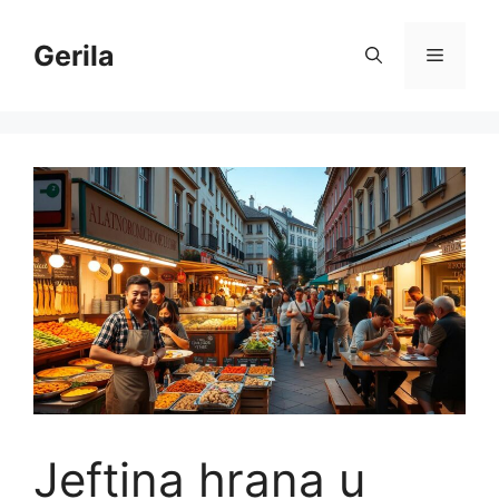
Skip
to
Gerila
Menu
content
Jeftina hrana u