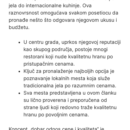
jela do internacionalne kuhinje. Ova
raznovrsnost omogućava svakom posetiocu da
pronađe nešto što odgovara njegovom ukusu i
budžetu.
U centru grada, uprkos njegovoj reputaciji
kao skupog područja, postoje mnogi
restorani koji nude kvalitetnu hranu po
pristupačnim cenama.
Ključ za pronalaženje najboljih opcija je
poznavanje lokalnih mesta koja služe
tradicionalna jela po razumnim cenama.
Sva mesta predstavljena u ovom članku
su lično proverena i preporučena od
strane ljudi koji redovno traže kvalitetnu
hranu po povoljnim cenama.
Koncept „dobar odnos cene i kvaliteta“ je