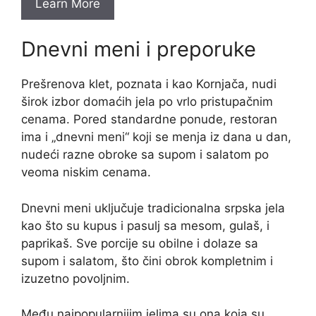
Learn More
Dnevni meni i preporuke
Prešrenova klet, poznata i kao Kornjača, nudi
širok izbor domaćih jela po vrlo pristupačnim
cenama. Pored standardne ponude, restoran
ima i „dnevni meni“ koji se menja iz dana u dan,
nudeći razne obroke sa supom i salatom po
veoma niskim cenama.
Dnevni meni uključuje tradicionalna srpska jela
kao što su kupus i pasulj sa mesom, gulaš, i
paprikaš. Sve porcije su obilne i dolaze sa
supom i salatom, što čini obrok kompletnim i
izuzetno povoljnim.
Među najpopularnijim jelima su ona koja su