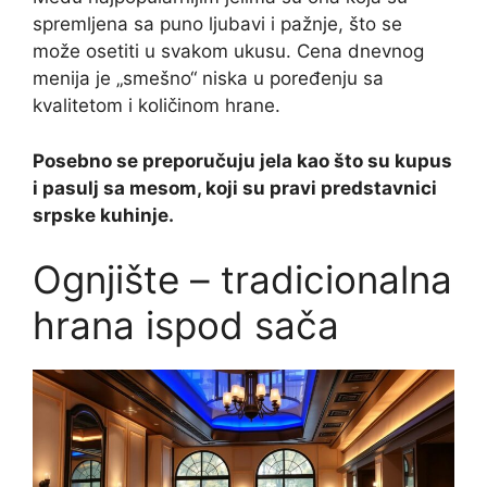
spremljena sa puno ljubavi i pažnje, što se
može osetiti u svakom ukusu. Cena dnevnog
menija je „smešno“ niska u poređenju sa
kvalitetom i količinom hrane.
Posebno se preporučuju jela kao što su kupus
i pasulj sa mesom, koji su pravi predstavnici
srpske kuhinje.
Ognjište – tradicionalna
hrana ispod sača