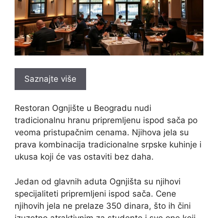
Saznajte više
Restoran Ognjište u Beogradu nudi
tradicionalnu hranu pripremljenu ispod sača po
veoma pristupačnim cenama. Njihova jela su
prava kombinacija tradicionalne srpske kuhinje i
ukusa koji će vas ostaviti bez daha.
Jedan od glavnih aduta Ognjišta su njihovi
specijaliteti pripremljeni ispod sača. Cene
njihovih jela ne prelaze 350 dinara, što ih čini
izuzetno atraktivnim za studente i sve one koji