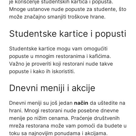
je korišćenje studentskih kartica i popusta.
Mnoge ustanove nude popuste za studente, što
može značajno smanjiti troškove hrane.
Studentske kartice i popusti
Studentske kartice mogu vam omogućiti
popuste u mnogim restoranima i kafićima.
Važno je proveriti koji restorani nude takve
popuste i kako ih iskoristiti.
Dnevni meniji i akcije
Dnevni meniji su još jedan
način
da uštedite na
hrani. Mnogi restorani nude posebne dnevne
menije po nižim cenama. Praćenje društvenih
mreža restorana može vam pomoći da budete u
toku sa najnovijim ponudama i akcijama.