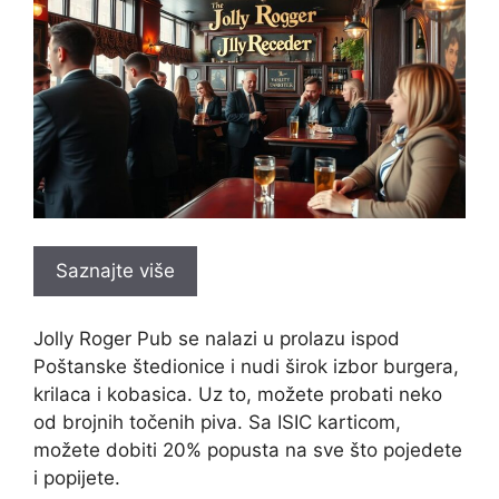
Saznajte više
Jolly Roger Pub se nalazi u prolazu ispod
Poštanske štedionice i nudi širok izbor burgera,
krilaca i kobasica. Uz to, možete probati neko
od brojnih točenih piva. Sa ISIC karticom,
možete dobiti 20% popusta na sve što pojedete
i popijete.