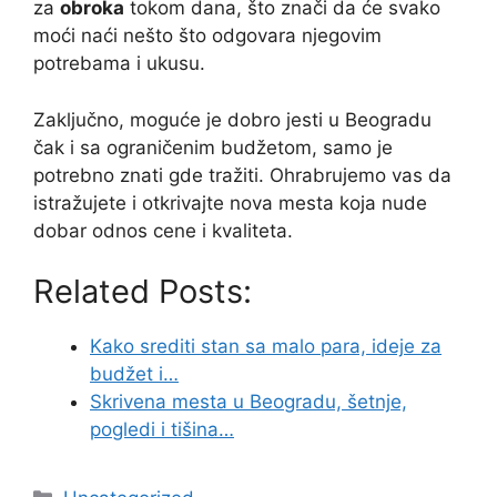
za
obroka
tokom dana, što znači da će svako
moći naći nešto što odgovara njegovim
potrebama i ukusu.
Zaključno, moguće je dobro jesti u Beogradu
čak i sa ograničenim budžetom, samo je
potrebno znati gde tražiti. Ohrabrujemo vas da
istražujete i otkrivajte nova mesta koja nude
dobar odnos cene i kvaliteta.
Related Posts:
Kako srediti stan sa malo para, ideje za
budžet i…
Skrivena mesta u Beogradu, šetnje,
pogledi i tišina…
Categories