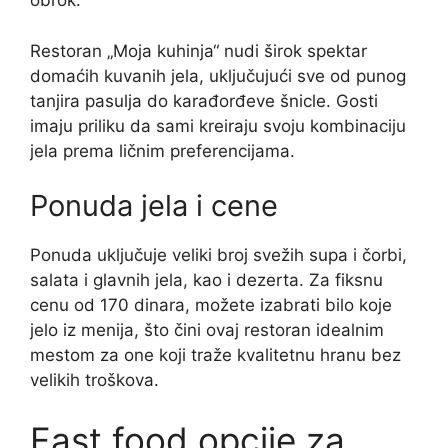
obrok.
Restoran „Moja kuhinja“ nudi širok spektar
domaćih kuvanih jela, uključujući sve od punog
tanjira pasulja do karađorđeve šnicle. Gosti
imaju priliku da sami kreiraju svoju kombinaciju
jela prema ličnim preferencijama.
Ponuda jela i cene
Ponuda uključuje veliki broj svežih supa i čorbi,
salata i glavnih jela, kao i dezerta. Za fiksnu
cenu od 170 dinara, možete izabrati bilo koje
jelo iz menija, što čini ovaj restoran idealnim
mestom za one koji traže kvalitetnu hranu bez
velikih troškova.
Fast food opcije za